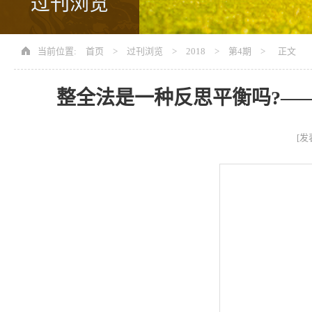
过刊浏览
当前位置:
首页
>
过刊浏览
>
2018
>
第4期
> 正文
整全法是一种反思平衡吗?—
[发