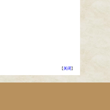
【
关闭
】