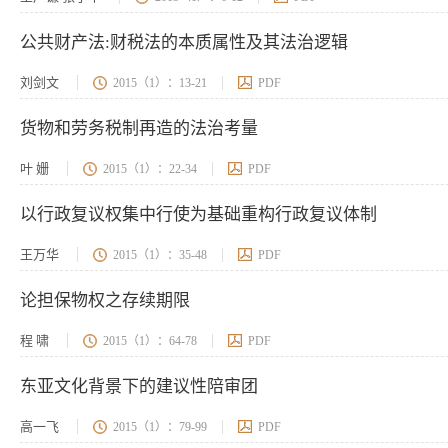
公共财产法:财税法的本质属性及其法治逻辑
刘剑文
2015（1）：13-21
PDF
货物和劳务税制再造的法治考量
叶 姗
2015（1）：22-34
PDF
以行政复议权集中行使为基础重构行政复议体制
王万华
2015（1）：35-48
PDF
论担保物权之存续期限
程 啸
2015（1）：64-78
PDF
东亚文化背景下的建议性陪审团
高一飞
2015（1）：79-99
PDF