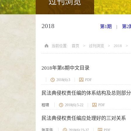
过刊浏览
2018
第1期
第2
|
当前位置:
首页
>
过刊浏览
>
2018
>
2018年第6期中文目录
2018(6):3
PDF
民法典侵权责任编的体系结构及总则部分
程啸
2018(6):5-22
PDF
民法典侵权责任编应处理好的三对关系
张平华
2018(6):23-37
PDF