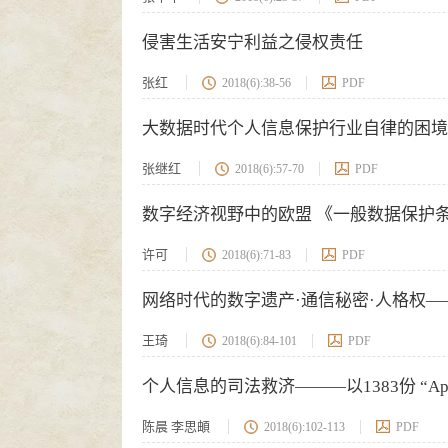
侵害生活安宁利益之侵权责任
张红
2018(6):38-56
PDF
大数据时代个人信息保护行业自律的困境
张继红
2018(6):57-70
PDF
数字经济视野中的欧盟 《一般数据保护
许可
2018(6):71-83
PDF
网络时代的数字遗产·通信秘密·人格权
王琦
2018(6):84-101
PDF
个人信息的司法救济———以1383份 “
陈晨 李思頔
2018(6):102-113
PDF