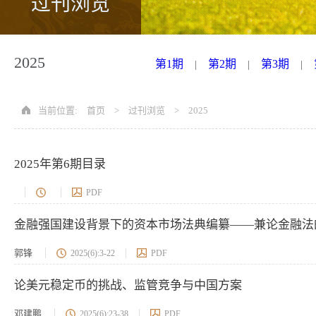
过刊浏览
2025
第1期
第2期
第3期
|
|
|
当前位置:
首页
>
过刊浏览
>
2025
2025年第6期目录
PDF
金融强国建设背景下的资本市场法典编纂——兼论金融法
郭锋
2025(6):3-22
PDF
论美元稳定币的挑战、监管竞争与中国方案
邓建鹏
2025(6):23-38
PDF