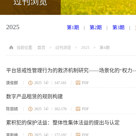
过刊浏览
2025
第1期
第2期
第3期
|
|
|
当前位置:
首页
>
过刊浏览
>
2025
>
第4期
平台惩戒性管理行为的救济机制研究——场景化的“权力—
唐俊麒
2025（4）：147-161
PDF
数字产品租赁的规则构建
陈丽婧
2025（4）：162-176
PDF
累积犯的保护法益：整体性集体法益的提出与认定
童斯楠
2025（4）：177-192
PDF