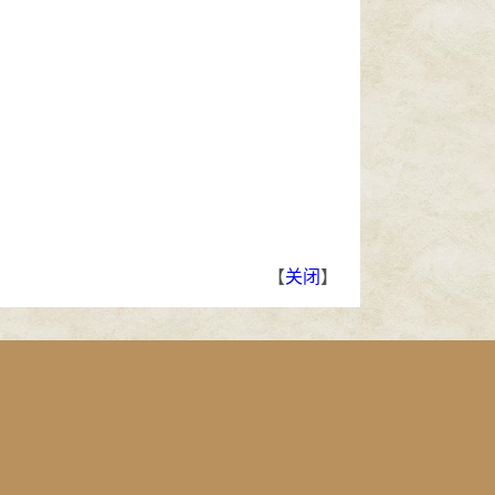
【
关闭
】